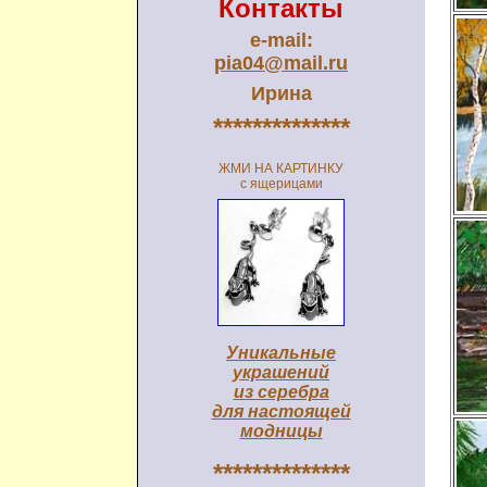
Контакты
e-mail:
pia04@mail.ru
Ирина
**************
ЖМИ НА КАРТИНКУ
с ящерицами
Уникальные
украшений
из серебра
для настоящей
модницы
**************