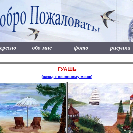
ересно
обо мне
фото
рисунки
ГУАШЬ
(назад к основному меню)