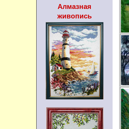
Алмазная
живопись